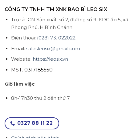
CÔNG TY TNHH TM XNK BAO BÌ LEO SIX
Trụ sở: CN Sản xuất: số 2, đường số 9, KDC ấp 5, xã
Phong Phú, H.Bình Chánh
Điện thoại:
(028) 73. 022022
Email:
salesleosix@gmail.com
Website:
https://leosix.vn
MST:
0317185550
Giờ làm việc
8h-17h30 thứ 2 đến thứ 7
0327 88 11 22