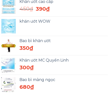
Khăn ướt cao cấp
Giá
Giá
450
₫
390
₫
gốc
hiện
là:
tại
khăn ướt WOW
450₫.
là:
390₫.
Bao bì khăn ướt
350
₫
Khăn ướt MC Quyền Linh
300
₫
Bao bì màng ngọc
680
₫