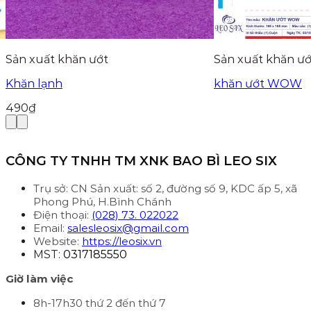
Sản xuất khăn ướt
Sản xuất khăn ướ
Khăn lạnh
khăn ướt WOW
490
₫
CÔNG TY TNHH TM XNK BAO BÌ LEO SIX
Trụ sở: CN Sản xuất: số 2, đường số 9, KDC ấp 5, xã
Phong Phú, H.Bình Chánh
Điện thoại:
(028) 73. 022022
Email:
salesleosix@gmail.com
Website:
https://leosix.vn
MST:
0317185550
Giờ làm việc
8h-17h30 thứ 2 đến thứ 7