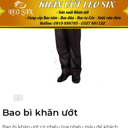
Tìm
kiếm:
Tìm
kiếm:
Bao bì khăn ướt
Bao bì khăn ướt có nhiều loại nhiều màu để khách