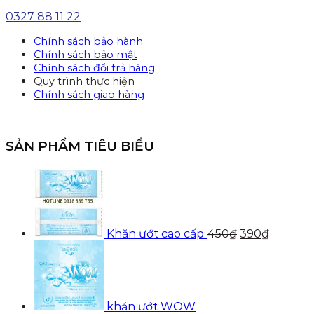
0327 88 11 22
Chính sách bảo hành
Chính sách bảo mật
Chính sách đổi trả hàng
Quy trình thực hiện
Chính sách giao hàng
SẢN PHẨM TIÊU BIỂU
Giá
Giá
gốc
hiện
là:
tại
450₫.
là:
390₫.
Khăn ướt cao cấp
450
₫
390
₫
khăn ướt WOW