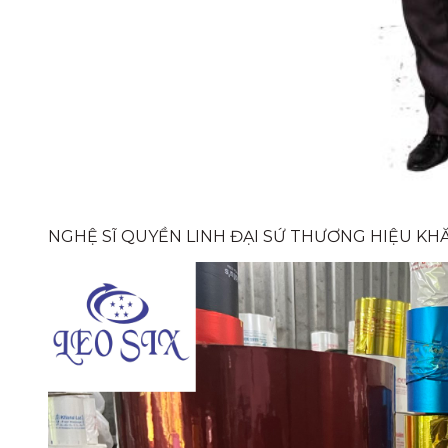
NGHỆ SĨ QUYỀN LINH ĐẠI SỨ THƯƠNG HIỆU KHĂ