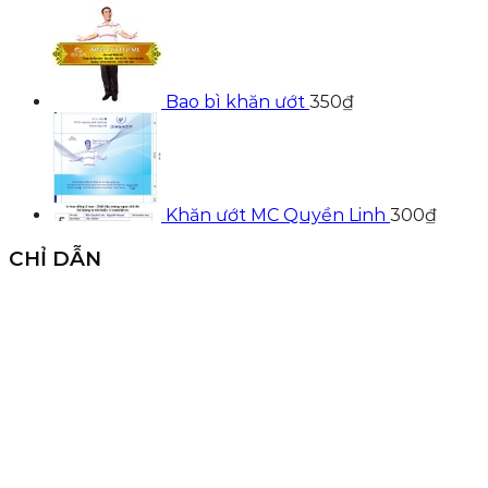
Bao bì khăn ướt
350
₫
Khăn ướt MC Quyền Linh
300
₫
CHỈ DẪN