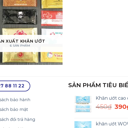
ẢN XUẤT KHĂN ƯỚT
6 SẢN PHẨM
SẢN PHẨM TIÊU BI
7 88 11 22
Khăn ướt cao 
sách bảo hành
Giá
450
₫
390
sách bảo mật
gốc
là:
sách đổi trả hàng
450₫.
khăn ướt W