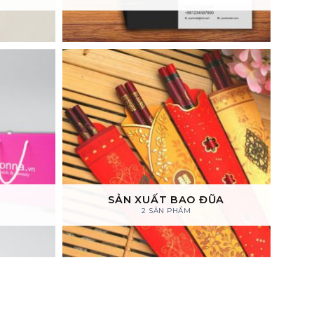
SẢN XUẤT BAO ĐŨA
2 SẢN PHẨM