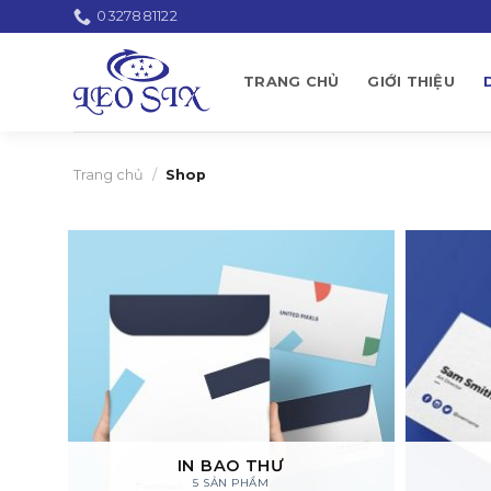
Skip
0327881122
to
content
TRANG CHỦ
GIỚI THIỆU
Trang chủ
/
Shop
IN BAO THƯ
5 SẢN PHẨM