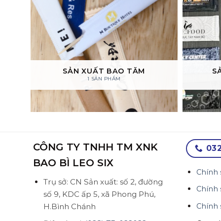
SẢN XUẤT BAO TĂM
S
1 SẢN PHẨM
CÔNG TY TNHH TM XNK
032
BAO BÌ LEO SIX
Chính 
Trụ sở: CN Sản xuất: số 2, đường
Chính 
số 9, KDC ấp 5, xã Phong Phú,
H.Bình Chánh
Chính 