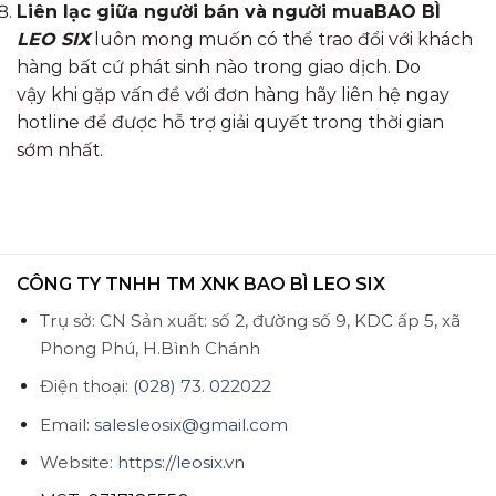
Liên lạc giữa người bán và người mua
BAO BÌ
LEO SIX
luôn mong muốn
có thể trao đổi với
khách
hàng
bất cứ phát sinh nào
trong giao dịch.
D
o
vậy
khi gặp vấn đề với đơn hàng hãy liên hệ ngay
hotline
để được hỗ trợ giải quyết trong thời gian
sớm nhất.
CÔNG TY TNHH TM XNK BAO BÌ LEO SIX
Trụ sở: CN Sản xuất: số 2, đường số 9, KDC ấp 5, xã
Phong Phú, H.Bình Chánh
Điện thoại:
(028) 73. 022022
Email:
salesleosix@gmail.com
Website:
https://leosix.vn