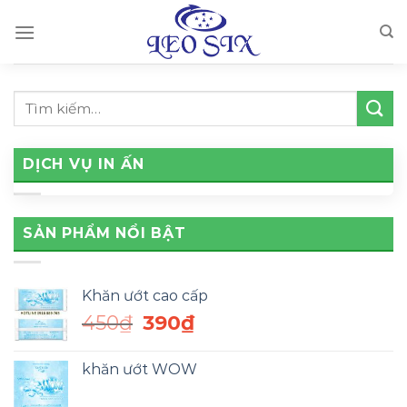
Skip
to
content
DỊCH VỤ IN ẤN
SẢN PHẨM NỔI BẬT
Khăn ướt cao cấp
Giá
Giá
450
₫
390
₫
gốc
hiện
là:
tại
khăn ướt WOW
450₫.
là:
390₫.