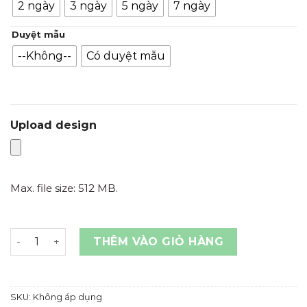
2 ngày
3 ngày
5 ngày
7 ngày
Duyệt mẫu
--Không--
Có duyệt mẫu
Upload design
Max. file size: 512 MB.
CARD GIẤY ĐEN - IN MÀU TRẮNG số lượng
THÊM VÀO GIỎ HÀNG
SKU:
Không áp dụng