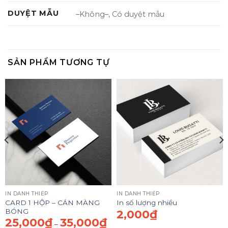
DUYỆT MẪU
–Không–, Có duyệt mẫu
SẢN PHẨM TƯƠNG TỰ
IN DANH THIẾP
IN DANH THIẾP
CARD 1 HỘP – CÁN MÀNG
In số lượng nhiều
BÓNG
Khoảng
2,000
₫
iá:
25,000
₫
35,000
₫
Khoảng
–
ừ
giá: