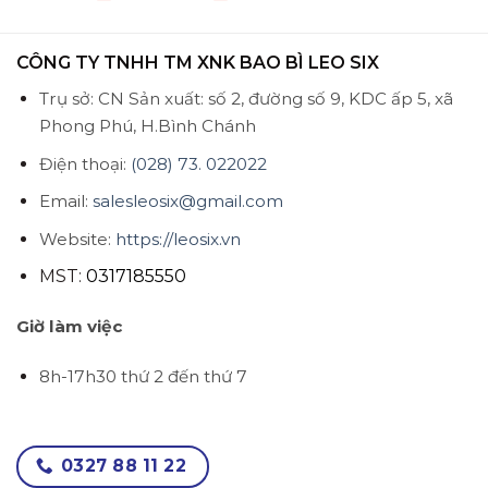
20,000₫
từ
đến
25,000₫
35,000₫
đến
35,000₫
CÔNG TY TNHH TM XNK BAO BÌ LEO SIX
Trụ sở: CN Sản xuất: số 2, đường số 9, KDC ấp 5, xã
Phong Phú, H.Bình Chánh
Điện thoại:
(028) 73. 022022
Email:
salesleosix@gmail.com
Website:
https://leosix.vn
MST:
0317185550
Giờ làm việc
8h-17h30 thứ 2 đến thứ 7
0327 88 11 22