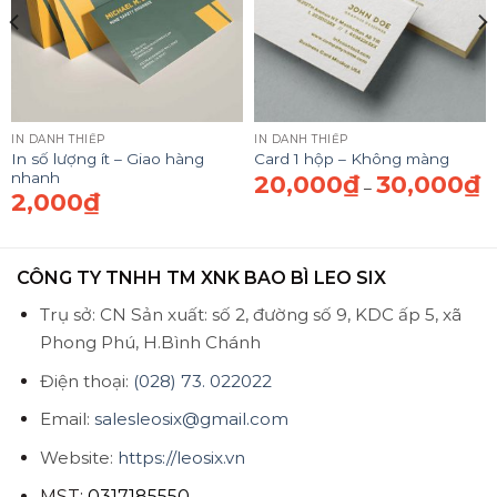
IN DANH THIẾP
IN DANH THIẾP
In số lượng ít – Giao hàng
Card 1 hộp – Không màng
nhanh
Khoảng
20,000
₫
30,000
₫
K
–
iá:
gi
2,000
₫
ừ
từ
20,000₫
2
đến
đ
35,000₫
3
CÔNG TY TNHH TM XNK BAO BÌ LEO SIX
Trụ sở: CN Sản xuất: số 2, đường số 9, KDC ấp 5, xã
Phong Phú, H.Bình Chánh
Điện thoại:
(028) 73. 022022
Email:
salesleosix@gmail.com
Website:
https://leosix.vn
MST:
0317185550