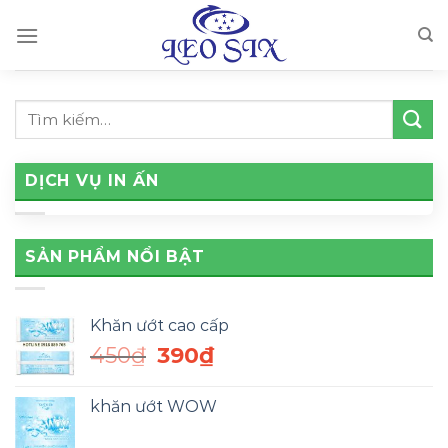
Skip
to
content
DỊCH VỤ IN ẤN
SẢN PHẨM NỔI BẬT
Khăn ướt cao cấp
Giá
Giá
450
₫
390
₫
gốc
hiện
là:
tại
khăn ướt WOW
450₫.
là:
390₫.