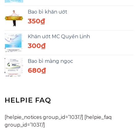
Bao bì khăn ướt
350
₫
Khăn ướt MC Quyền Linh
300
₫
Bao bì màng ngọc
680
₫
HELPIE FAQ
[helpie_notices group_id=’1031’/] [helpie_faq
group_id=’1031’/]